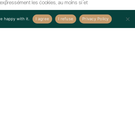
expressément les cookies, au moins si et
e happy with it.
I agree
I refuse
Privacy Policy
es à tout moment. Nous fournirons des
otection des données en vigueur sur notre
ne, Berne et Genève. »