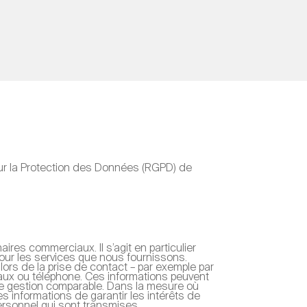
sur la Protection des Données (RGPD) de
res commerciaux. Il s’agit en particulier
pour les services que nous fournissons.
ors de la prise de contact – par exemple par
iaux ou téléphone. Ces informations peuvent
 de gestion comparable. Dans la mesure où
s informations de garantir les intérêts de
rsonnel qui sont transmises.