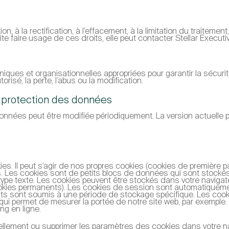
n, à la rectification, à l’effacement, à la limitation du traitement
ite faire usage de ces droits, elle peut contacter Stellar Execu
ques et organisationnelles appropriées pour garantir la sécur
orisé, la perte, l’abus ou la modification.
e protection des données
nnées peut être modifiée périodiquement. La version actuelle pe
kies. Il peut s’agir de nos propres cookies (cookies de première 
ices. Les cookies sont de petits blocs de données qui sont stoc
type texte. Les cookies peuvent être stockés dans votre naviga
ookies permanents). Les cookies de session sont automatiquem
nts sont soumis à une période de stockage spécifique. Les cook
ce qui permet de mesurer la portée de notre site web, par exempl
ng en ligne.
llement ou supprimer les paramètres des cookies dans votre navi