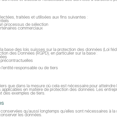
ctées, traitées et utilisées aux fins suivantes :
tiels
un processus de sélection
partenaires commerciaux
la base des lois suisses sur la protection des données (Loi féd
tion des Données (RGPD), en particulier sur la base :
nées
 précontractuelles
l’entité responsable ou de tiers
s
rs que dans la mesure où cela est nécessaire pour atteindre l
applicables en matière de protection des données. Les entrepr
nt des exemples de tiers.
es
onservées qu’aussi longtemps qu’elles sont nécessaires à la r
 conserver les données.