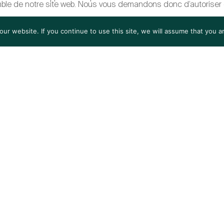
mble de notre site web. Nous vous demandons donc d’autoriser 
r website. If you continue to use this site, we will assume that you ar
t de compléter la présente déclaration de protection des donné
ifications et compléments par le biais de la déclaration de pr
rtise
iers
n
l & FMCG
gital
net de recrutement spécialisé dans la recherche de cadres, présent à Zurich, Lausan
Copyright © 2026 – Tous droits réservés – réalisé par
BRET.