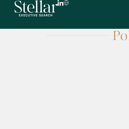
Po
FR
EN
DE