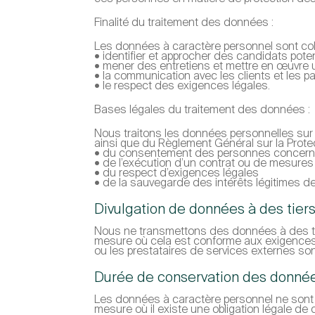
Finalité du traitement des données :
Les données à caractère personnel sont colle
• identifier et approcher des candidats poten
• mener des entretiens et mettre en œuvre 
• la communication avec les clients et les 
• le respect des exigences légales.
Bases légales du traitement des données :
Nous traitons les données personnelles sur 
ainsi que du Règlement Général sur la Protec
• du consentement des personnes concer
• de l’exécution d’un contrat ou de mesures
• du respect d’exigences légales
• de la sauvegarde des intérêts légitimes de 
Divulgation de données à des tier
Nous ne transmettons des données à des tie
mesure où cela est conforme aux exigences 
ou les prestataires de services externes so
Durée de conservation des donné
Les données à caractère personnel ne sont c
mesure où il existe une obligation légale de