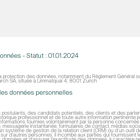
données - Statut : 01.01.2024
ur la protection des données, notamment du Règlement Général 
earch SA, située à Limmatquai 4, 8001 Zurich
n des données personnelles
ostulants, des candidats potentiels, des clients et des partenai
storique professionnel et de toute autre information pertinente 
nformations fournies volontairement par la personne concernée l
e, messagerie instantanée, formulaires de contact, médias soc
un système de gestion de la relation client (CRM) ou d’un outil
sur d’autres personnes, il incombe aux parties qui fournissent le
 données et d’assurer l’exactitude des données à caractère pe