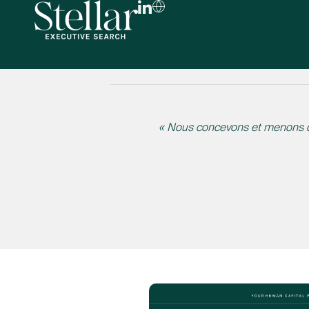
FR
EN
« Nous concevons et menons des
DE