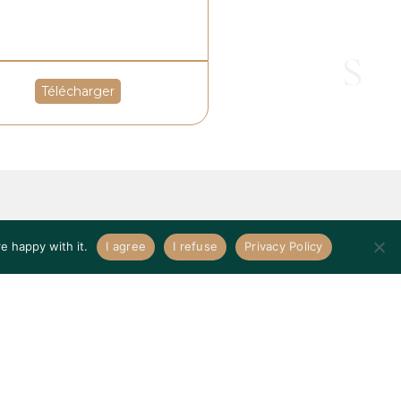
Contact
Télécharger
e happy with it.
I agree
I refuse
Privacy Policy
ne, Berne et Genève. »