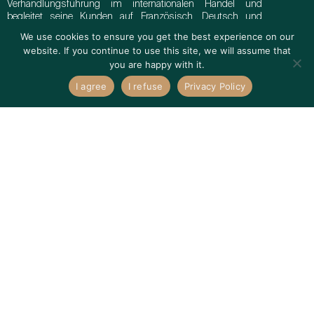
Verhandlungsführung im internationalen Handel und
begleitet seine Kunden auf Französisch, Deutsch und
Englisch.
We use cookies to ensure you get the best experience on our
website. If you continue to use this site, we will assume that
you are happy with it.
+41 21 513 77 37
thibaud.marcault@stellar-executive.ch
I agree
I refuse
Privacy Policy
Lausanne
Retail & FMCG - Industrie