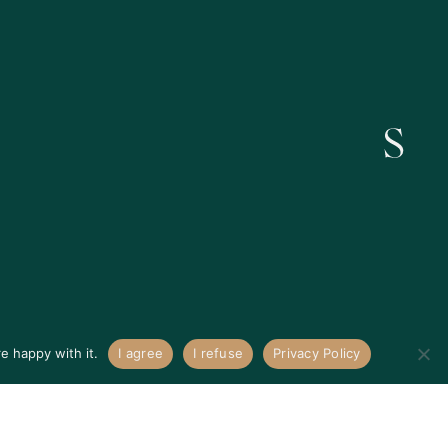
Kontakt
e happy with it.
I agree
I refuse
Privacy Policy