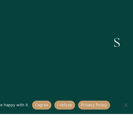
Kontakt
e happy with it.
I agree
I refuse
Privacy Policy